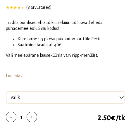
(
8
arvustused)
Hinnatud
8
4.75
/5
kliendi hinnangu põhjal
Traditsioonilised ehtsad kuuseküünlad loovad eheda
pühademeeleolu Sinu kodus!
️️️️Kiire tarne 1-3 päeva pakiautomaati üle Eesti
️️️️Saatmine tasuta al. 40€
Vali meelepärane kuuseküünla värv ripp-menüüst.
Loe edasi
Kuuseküünla
2.50
€
/tk
-
+
komplekt
10tk