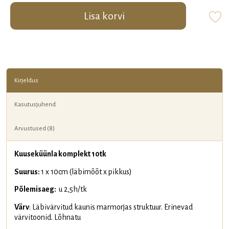
kogus
Lisa korvi
Kirjeldus
Kasutusjuhend
Arvustused (8)
Kuuseküünla komplekt 10tk
Suurus:
1 x 10cm (läbimõõt x pikkus)
Põlemisaeg:
u 2,5h/tk
Värv
: Läbivärvitud kaunis marmorjas struktuur. Erinevad
värvitoonid. Lõhnatu