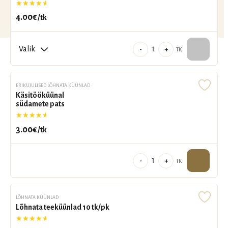
Hinnanguga
5.00
/ 5
4.00
€
/tk
Küünal
-
+
TK
pall
7
x
ERIKUJULISED LÕHNATA KÜÜNLAD
Käsitööküünal
8
südamete pats
cm,
Hinnanguga
5.00
/ 5
35h
3.00
€
/tk
kogus
Käsitööküünal
-
+
TK
südamete
pats
kogus
LÕHNATA KÜÜNLAD
Lõhnata teeküünlad 10 tk/pk
Hinnanguga
5.00
/ 5