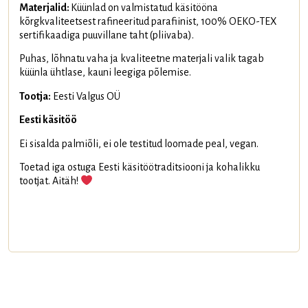
Materjalid:
Küünlad on valmistatud käsitööna
kõrgkvaliteetsest rafineeritud parafiinist, 100% OEKO-TEX
sertifikaadiga puuvillane taht (pliivaba).
Puhas, lõhnatu vaha ja kvaliteetne materjali valik tagab
küünla ühtlase, kauni leegiga põlemise.
Tootja:
Eesti Valgus OÜ
Eesti käsitöö
Ei sisalda palmiõli, ei ole testitud loomade peal, vegan.
Toetad iga ostuga Eesti käsitöötraditsiooni ja kohalikku
tootjat. Aitäh!