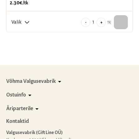
2.30
€
/tk
Lõhnata
-
+
TK
teeküünlad
10
tk/pk
kogus
Võhma Valgusevabrik
Ostuinfo
Äriparterile
Kontaktid
Valgusevabrik (Gift Line OÜ)