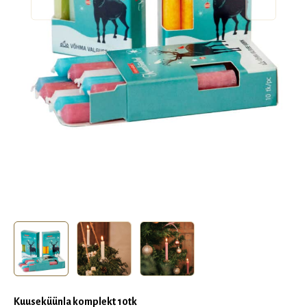
Kuuseküünla komplekt 10tk