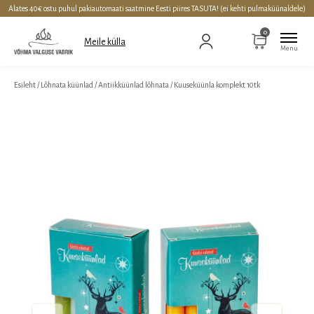
Alates 40€ ostu puhul pakiautomaati saatmine Eesti piires TASUTA! (ei kehti pulmaküünaldele)
0
Meile külla
Esileht
/
Lõhnata küünlad
/
Antiikküünlad lõhnata
/
Kuuseküünla komplekt 10tk