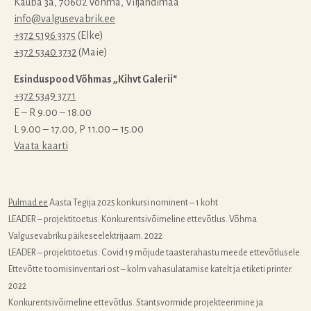
Kauba 3a, 70602 Võhma, Viljandimaa
info@valgusevabrik.ee
+372 5196 3375
(Elke)
+372 5340 3732
(Maie)
Esinduspood Võhmas „Kihvt Galerii“
+372 5349 3771
E – R 9.00 – 18.00
L 9.00 – 17.00, P 11.00 – 15.00
Vaata kaarti
Pulmad.ee
Aasta Tegija 2025 konkursi nominent – 1 koht
LEADER – projektitoetus. Konkurentsivõimeline ettevõtlus. Võhma
Valgusevabriku päikeseelektrijaam. 2022
LEADER – projektitoetus. Covid 19 mõjude taasterahastu meede ettevõtlusele.
Ettevõtte toomisinventari ost – kolm vahasulatamise katelt ja etiketi printer.
2022
Konkurentsivõimeline ettevõtlus. Stantsvormide projekteerimine ja