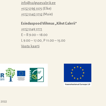
info@valgusevabrik.ee
+372 5196 3375
(Elke)
+372 5340 3732
(Maie)
Esinduspood Võhmas „Kihvt Galerii“
+372 5349 3771
E – R 9.00 – 18.00
L 9.00 – 17.00, P 11.00 – 15.00
Vaata kaarti
. 2022