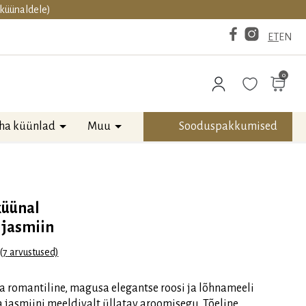
aküünaldele)
ET
EN
0
ha küünlad
Muu
Sooduspakkumised
üünal
 jasmiin
(
7
arvustused)
86
/5
kliendi hinnangu põhjal
ja romantiline, magusa elegantse roosi ja lõhnameeli
 jasmiini meeldivalt üllatav aroomisegu. Tõeline