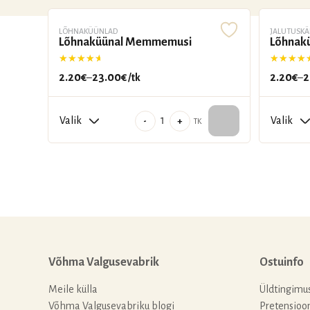
LÕHNAKÜÜNLAD
JALUTUSKÄ
Lõhnaküünal Memmemusi
Lõhnakü
Hinnanguga
5.00
/ 5
Hinnangu
2.20
€
23.00
€
2.20
€
2
–
/tk
–
Hinnavahemik:
Hinnava
2.20€
2.20€
kuni
Lõhnaküünal
kuni
-
+
TK
23.00€
Memmemusi
23.00€
kogus
Võhma Valgusevabrik
Ostuinfo
Meile külla
Üldtingimu
Võhma Valgusevabriku blogi
Pretensioo