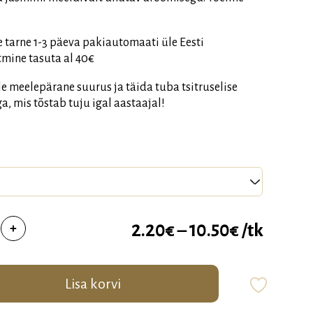
ire tarne 1-3 päeva pakiautomaati üle Eesti
atmine tasuta al 40€
le meelepärane suurus ja täida tuba tsitruselise
a, mis tõstab tuju igal aastaajal!
aküünal
Hinnava
2.20
€
–
10.50
€
/tk
+
2.20€
kuni
in
Lisa korvi
10.50€
s