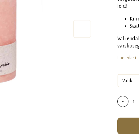
leid!
️️Ki
️️Sa
Vali enda
värskuseg
Loe edasi
Lõhn
-
Roos
&
jasmi
kogu