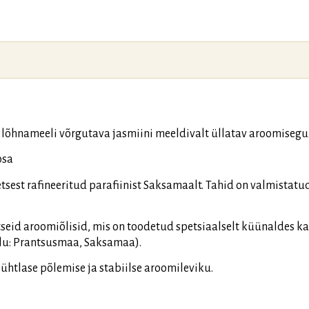
a lõhnameeli võrgutava jasmiini meeldivalt üllatav aroomisegu. 
osa
tsest rafineeritud parafiinist Saksamaalt. Tahid on valmista
eid aroomiõlisid, mis on toodetud spetsiaalselt küünaldes k
olu: Prantsusmaa, Saksamaa).
ühtlase põlemise ja stabiilse aroomileviku.