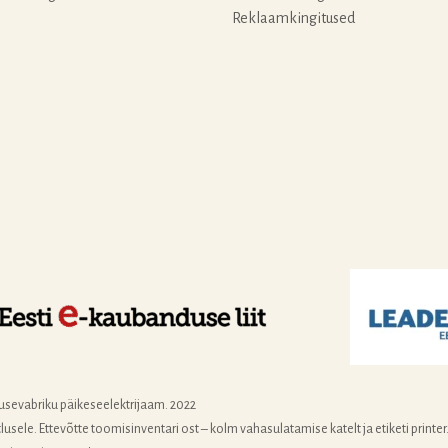
Reklaamkingitused
usevabriku päikeseelektrijaam. 2022
ele. Ettevõtte toomisinventari ost – kolm vahasulatamise katelt ja etiketi printer