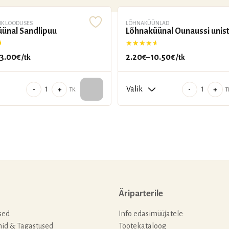
IK LOODUSES
LÕHNAKÜÜNLAD
ünal Sandlipuu
Lõhnaküünal Õunaussi unis
ga
5.00
/ 5
Hinnanguga
5.00
/ 5
3.00
€
2.20
€
10.50
€
/tk
–
/tk
hemik:
Hinnavahemik:
2.20€
Lõhnaküünal
kuni
Lõhnaküü
-
+
-
+
TK
T
Sandlipuu
10.50€
Õunaussi
kogus
unistus
kogus
Äriparterile
sed
Info edasimüüjatele
nid & Tagastused
Tootekataloog