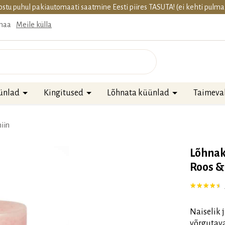
ostu puhul pakiautomaati saatmine Eesti piires TASUTA! (ei kehti pulm
imaa
Meile külla
ünlad
Kingitused
Lõhnata küünlad
Taimeva
iin
Lõhnak
Roos &
Hinnatud
7
4.
Naiselik 
võrgutava