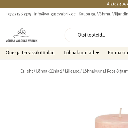
Alates 40€ 
+372 5196 3375
info@valgusevabrik.ee
Kauba 3a, Võhma, Viljand
Otsi
Õue- ja terrassiküünlad
Lõhnaküünlad
Pulmakü
Esileht
/
Lõhnaküünlad
/
Lilleaed
/
Lõhnaküünal Roos & jasm