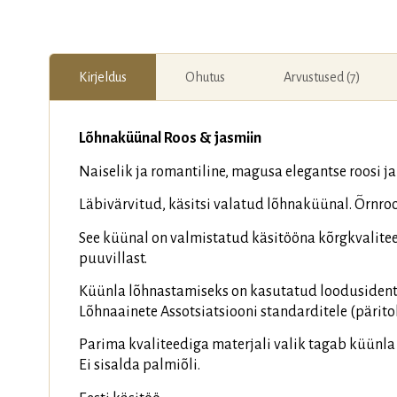
Kirjeldus
Ohutus
Arvustused (7)
Lõhnaküünal Roos & jasmiin
Naiselik ja romantiline, magusa elegantse roosi j
Läbivärvitud, käsitsi valatud lõhnaküünal. Õrnro
See küünal on valmistatud käsitööna kõrgkvalitee
puuvillast.
Küünla lõhnastamiseks on kasutatud loodusidents
Lõhnaainete Assotsiatsiooni standarditele (pärit
Parima kvaliteediga materjali valik tagab küünla 
Ei sisalda palmiõli.