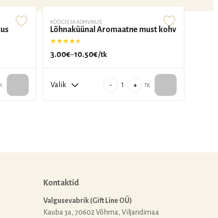
KÖÖGIS JA KOHVIKUS
tus
Lõhnaküünal Aromaatne must kohv
Hinnanguga
5.00
/ 5
3.00
€
10.50
€
–
/tk
Hinnavahemik:
3.00€
nal
kuni
Lõhnaküünal
-
+
K
TK
10.50€
Aromaatne
must
kohv
kogus
Kontaktid
Valgusevabrik (Gift Line OÜ)
Kauba 3a, 70602 Võhma, Viljandimaa