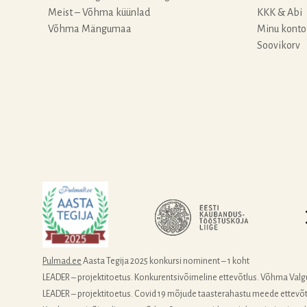
Meist – Võhma küünlad
KKK & Abi
Võhma Mängumaa
Minu konto
Soovikorv
Pulmad.ee
Aasta Tegija 2025 konkursi nominent – 1 koht
LEADER – projektitoetus. Konkurentsivõimeline ettevõtlus. Võhma Valg
LEADER – projektitoetus. Covid 19 mõjude taasterahastu meede ettevõtlus