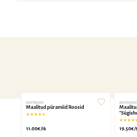
AASTAAJAD
AASTAAJAD
Maalitud püramiid Roosid
Maalitu
"Sügis
Hinnanguga
5.00
/ 5
Hinnangu
11.00
€
19.50
€
/tk
/