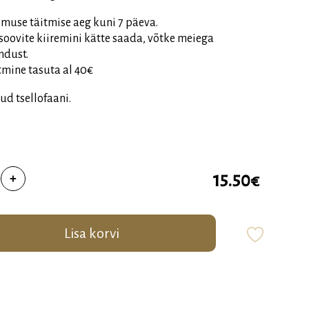
llimuse täitmise aeg kuni 7 päeva.
soovite kiiremini kätte saada, võtke meiega
ndust.
atmine tasuta al 40€
d tsellofaani.
si
15.50
€
+
itud
l
ede
Lisa korvi
s