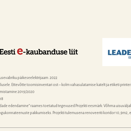
usevabriku päikeseelektrijaam. 2022
ele. Ettevõtte toomisinventari ost – kolm vahasulatamise katelt ja etiketi printer
almistamine 2019/2020
18
ade edendamine” raames toetatud tegevused Projekti eesmärk: Võhma uisuvälja
gukonnateenuste pakkumiseks. Projekti tulemusena renoveeriti koridor 10,9m2, 