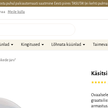
ostu puhul pakiautomaati saatmine Eesti piires TASUTA! (ei kehti pulm
imaa
Meile külla
ünlad
Kingitused
Lõhnata küünlad
Taimeva
ikede järv”
Käsitsi
Hinnatud
1
5.
Ovaalsele
graatsilis
armastus.