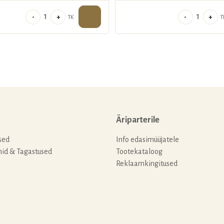
Maalitud
Südameku
-
+
-
+
TK
T
küünal
lõhnatee
"Sügishommik"
5tk
kogus
kogus
Äriparterile
sed
Info edasimüüjatele
nid & Tagastused
Tootekataloog
Reklaamkingitused