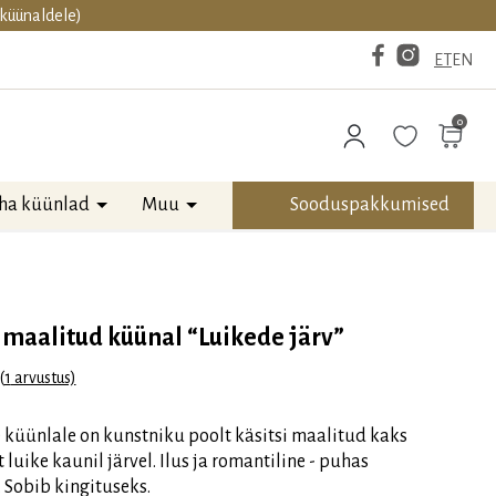
aküünaldele)
ET
EN
0
ha küünlad
Muu
Sooduspakkumised
 maalitud küünal “Luikede järv”
(
1
arvustus)
00
/5
kliendi hinnangu põhjal
 küünlale on kunstniku poolt käsitsi maalitud kaks
t luike kaunil järvel. Ilus ja romantiline - puhas
 Sobib kingituseks.