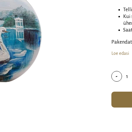
T️️e
Kui 
ühe
️️Sa
Pakendatu
Loe edasi
Käsit
-
maal
küüna
"Luik
järv"
kogu