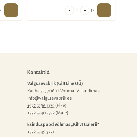
julised
Maalitud
-
+
K
TK
küünlad
püramiid
"Pihlakad",
6x22cm
kogus
Kontaktid
Valgusevabrik (Gift Line OÜ)
Kauba 3a, 70602 Võhma, Viljandimaa
info@valgusevabrik.ee
+372 5196 3375
(Elke)
+372 5340 3732
(Maie)
Esinduspood Võhmas „Kihvt Galerii“
+372 5349 3771