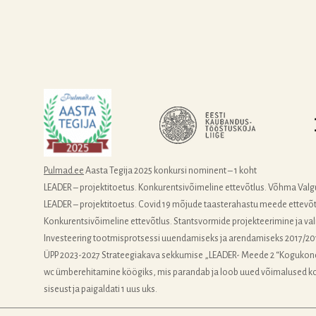
Pulmad.ee
Aasta Tegija 2025 konkursi nominent – 1 koht
LEADER – projektitoetus. Konkurentsivõimeline ettevõtlus. Võhma Valg
LEADER – projektitoetus. Covid 19 mõjude taasterahastu meede ettevõtlus
Konkurentsivõimeline ettevõtlus. Stantsvormide projekteerimine ja v
Investeering tootmisprotsessi uuendamiseks ja arendamiseks 2017/20
ÜPP 2023-2027 Strateegiakava sekkumise „LEADER- Meede 2 “Kogukond
wc ümberehitamine köögiks, mis parandab ja loob uued võimalused ko
siseust ja paigaldati 1 uus uks.