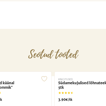
Seotud tooted
KINGITUSED
d küünal
Südamekujulised lõhnatee
hommik"
5tk
ga
5.00
/ 5
Hinnanguga
5.00
/ 5
3.90
€
tk
/tk