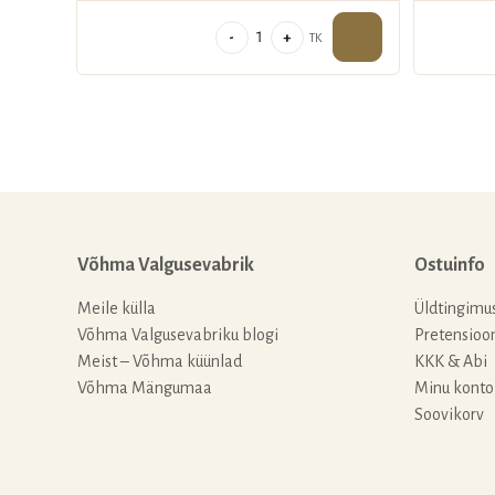
Maalitud
-
+
TK
püramiid
Roosid
kogus
Võhma Valgusevabrik
Ostuinfo
Meile külla
Üldtingimu
Võhma Valgusevabriku blogi
Pretensioo
Meist – Võhma küünlad
KKK & Abi
Võhma Mängumaa
Minu konto
Soovikorv