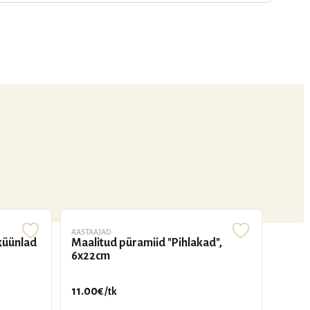
AASTAAJAD
küünlad
Maalitud püramiid "Pihlakad",
6x22cm
11.00
€
/tk