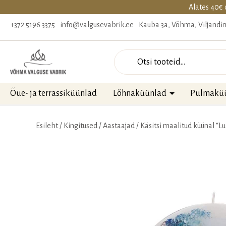
Alates 40€ 
+372 5196 3375
info@valgusevabrik.ee
Kauba 3a, Võhma, Viljand
Otsi
Õue- ja terrassiküünlad
Lõhnaküünlad
Pulmakü
Esileht
/
Kingitused
/
Aastaajad
/
Käsitsi maalitud küünal “Lu