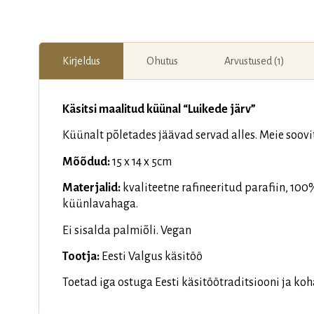
Kirjeldus
Ohutus
Arvustused (1)
Käsitsi maalitud küünal “Luikede järv”
Küünalt põletades jäävad servad alles. Meie soov
Mõõdud:
15 x 14 x 5cm
Materjalid:
kvaliteetne rafineeritud parafiin, 10
küünlavahaga.
Ei sisalda palmiõli. Vegan
Tootja:
Eesti Valgus käsitöö
Toetad iga ostuga Eesti käsitöötraditsiooni ja koh