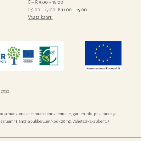
E – R 9.00 – 18.00
L 9.00 – 17.00, P 11.00 – 15.00
Vaata kaarti
. 2022
ku ja mängumaa eesruumi renoveerimine, garderoobi, pesuruumi ja
eesruum 11,6m2 ja puhkeruum/köök 20m2. Vahetati kaks akent, 3