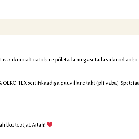
itus on küünalt natukene põletada ning asetada sulanud auku 
0% OEKO-TEX sertifikaadiga puuvillane taht (pliivaba). Spetsia
alikku tootjat. Aitäh!