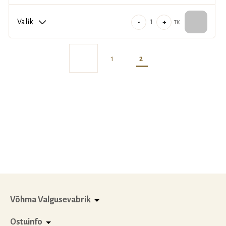
12.00€
kuni
Särav
-
+
TK
15.00€
hõbedane
klaas
Talvelummus
1
2
kogus
Võhma Valgusevabrik
Ostuinfo