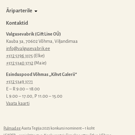
Äriparterile
Kontaktid
Valgusevabrik (Gift Line OÜ)
Kauba 3a, 70602 Võhma, Viljandimaa
info@valgusevabrik.ee
+372 5196 3375
(Elke)
+372 5340 3732
(Maie)
Esinduspood Võhmas „Kihvt Galerii“
+372 5349 3771
E – R 9.00 – 18.00
L 9.00 – 17.00, P 11.00 – 15.00
Vaata kaarti
Pulmad.ee
Aasta Tegija 2025 konkursi nominent – 1 koht