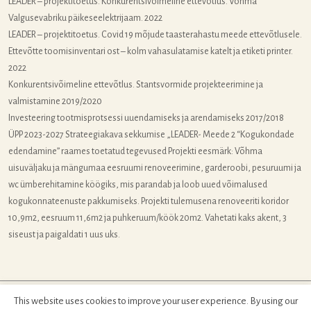
LEADER – projektitoetus. Konkurentsivõimeline ettevõtlus. Võhma
Valgusevabriku päikeseelektrijaam. 2022
LEADER – projektitoetus. Covid 19 mõjude taasterahastu meede ettevõtlusele.
Ettevõtte toomisinventari ost – kolm vahasulatamise katelt ja etiketi printer.
2022
Konkurentsivõimeline ettevõtlus. Stantsvormide projekteerimine ja
valmistamine 2019/2020
Investeering tootmisprotsessi uuendamiseks ja arendamiseks 2017/2018
ÜPP 2023-2027 Strateegiakava sekkumise „LEADER- Meede 2 “Kogukondade
edendamine” raames toetatud tegevused Projekti eesmärk: Võhma
uisuväljaku ja mängumaa eesruumi renoveerimine, garderoobi, pesuruumi ja
wc ümberehitamine köögiks, mis parandab ja loob uued võimalused
kogukonnateenuste pakkumiseks. Projekti tulemusena renoveeriti koridor
10,9m2, eesruum 11,6m2 ja puhkeruum/köök 20m2. Vahetati kaks akent, 3
siseust ja paigaldati 1 uus uks.
This website uses cookies to improve your user experience. By using our
OÜ Gift Line ja OÜ Eesti Valgus