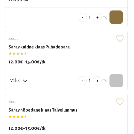
Aroomiküünal
-
+
TK
kingitus
"Kallile
Sooduspakkumised
emale!"
JÕULUD
kogus
Särav kuldne klaas Pühade sära
Filtreeri
Hinnanguga
5.00
/ 5
12.00
€
15.00
€
–
/tk
Hinnavahemik:
Tühista
12.00€
kuni
Särav
-
+
TK
15.00€
kuldne
klaas
Pühade
JÕULUD
sära
Särav hõbedane klaas Talvelummus
kogus
Hinnanguga
5.00
/ 5
12.00
€
15.00
€
–
/tk
Hinnavahemik: